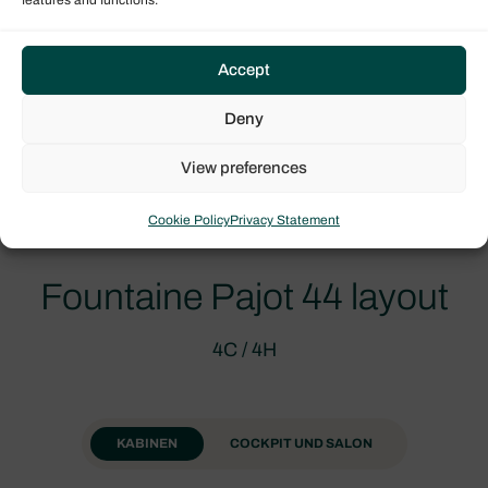
Accept
Deny
View preferences
Cookie Policy
Privacy Statement
Fountaine Pajot 44 layout
4C / 4H
KABINEN
COCKPIT UND SALON