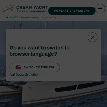
KONTAKTIEREN SIE UNS
›
Neue Yachten zu verkaufen
›
Fountaine Pajo…
Do you want to switch to
browser language?
SWITCH TO ENGLISH
Auf Deutsch bleiben