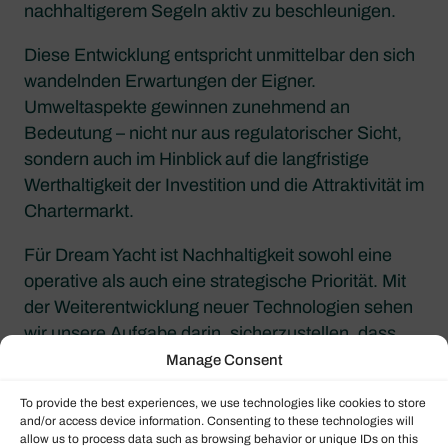
nachhaltigerem Segeln aktiv zu beschleunigen.
Diese Entwicklung entspricht unmittelbar den sich
wandelnden Erwartungen der Eigner.
Umweltaspekte gewinnen zunehmend an
Bedeutung – nicht nur aus regulatorischer Sicht,
sondern auch im Hinblick auf die langfristige
Werthaltigkeit der Investition und die Attraktivität im
Chartermarkt.
Für Dream Yacht ist Nachhaltigkeit sowohl eine
operative als auch eine strategische Priorität. Mit
der Weiterentwicklung neuer Technologien sehen
wir unsere Aufgabe darin, sicherzustellen, dass
unsere Kunden von Innovationen profitieren, die
Manage Consent
Effizienz steigern, ohne dabei
To provide the best experiences, we use technologies like cookies to store
Benutzerfreundlichkeit oder Rendite zu
and/or access device information. Consenting to these technologies will
beeinträchtigen.
allow us to process data such as browsing behavior or unique IDs on this