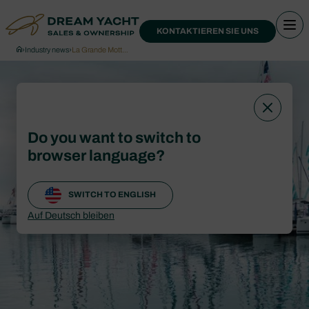
KONTAKTIEREN SIE UNS
›
Industry news
›
La Grande Mott…
Do you want to switch to
browser language?
SWITCH TO ENGLISH
Auf Deutsch bleiben