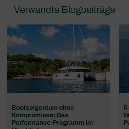
Verwandte Blogbeiträge
Bootseigentum ohne
5
Kompromisse: Das
W
Performance-Programm im
P