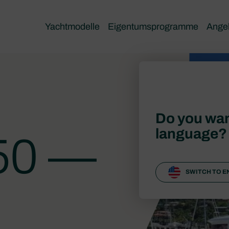
Yachtmodelle
Eigentumsprogramme
Ange
Do you wan
language?
50 —
SWITCH TO E