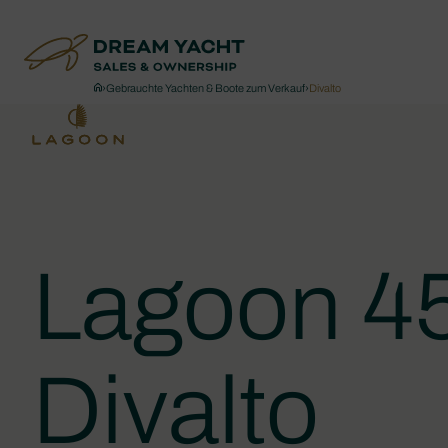
›
Gebrauchte Yachten & Boote zum Verkauf
›
Divalto
Lagoon 4
Divalto