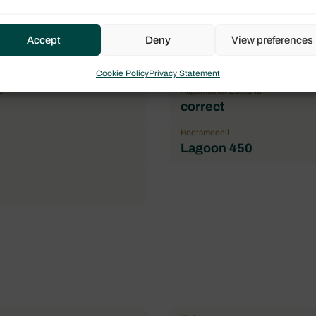
Accept
Deny
View preferences
Jahr
tamarane
2014
Cookie Policy
Privacy Statement
e
Allgemeiner Zustand
correct
Bootsmodell
Lagoon 450