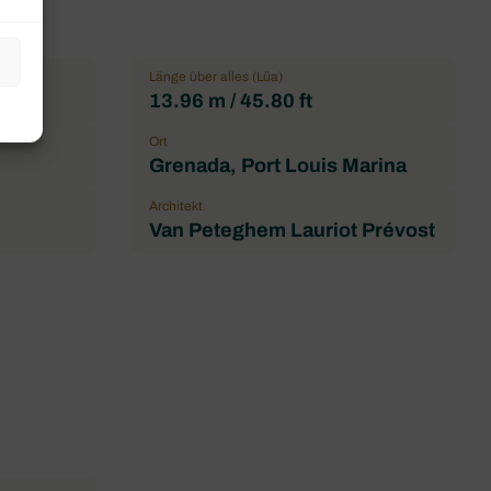
Länge über alles (Lüa)
13.96 m / 45.80 ft
Ort
Grenada, Port Louis Marina
Architekt
Van Peteghem Lauriot Prévost