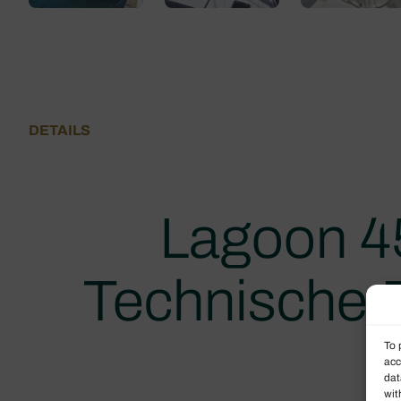
DETAILS
Lagoon 4
Technische 
To 
acc
dat
wit