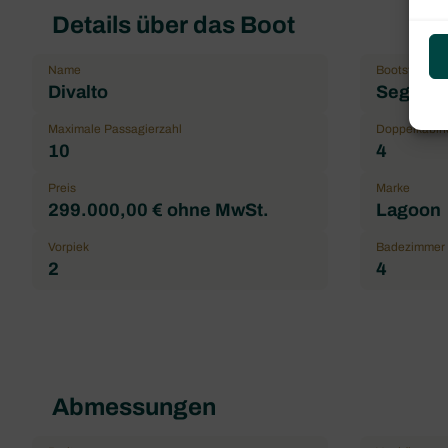
Details über das Boot
Name
Bootstyp
Divalto
Segelka
Maximale Passagierzahl
Doppelkabin
10
4
Preis
Marke
299.000,00 € ohne MwSt.
Lagoon
Vorpiek
Badezimmer
2
4
Abmessungen