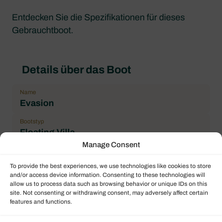
Entdecken Sie die Spezifikationen für dieses
Gebrauchtboot.
Details über das Boot
Name
Evasion
Bootstyp
Floating Villa
Manage Consent
Flagge
France
To provide the best experiences, we use technologies like cookies to store
and/or access device information. Consenting to these technologies will
Jahr
allow us to process data such as browsing behavior or unique IDs on this
2015
site. Not consenting or withdrawing consent, may adversely affect certain
features and functions.
Länge über alles (Lüa)
13.00 m / 42.65 ft