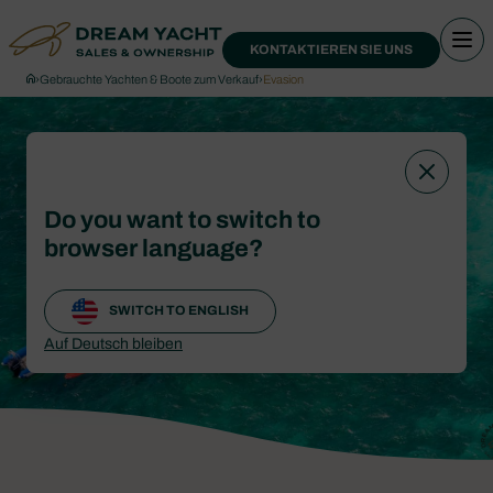
KONTAKTIEREN SIE UNS
›
Gebrauchte Yachten & Boote zum Verkauf
›
Evasion
Do you want to switch to
browser language?
SWITCH TO ENGLISH
Auf Deutsch bleiben