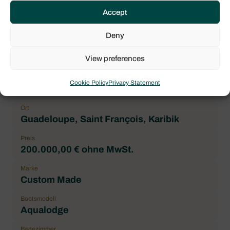
Accept
Maximale Passagierzahl
4
Deny
Doppelkabine
2
View preferences
Allgemeiner Zustand
Cookie Policy
Privacy Statement
Correct
Ort
Guadeloupe, Saint François, Karibik
Preis
200.000,00 € ohne MwSt.
Marke
Custom Made
Bootsmodell
Aqualodge
Badezimmer