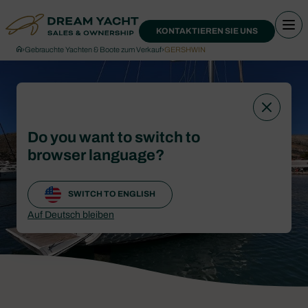
KONTAKTIEREN SIE UNS
›
Gebrauchte Yachten & Boote zum Verkauf
›
GERSHWIN
Do you want to switch to
browser language?
SWITCH TO ENGLISH
Auf Deutsch bleiben