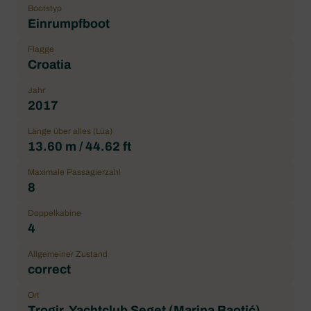
Bootstyp
Einrumpfboot
Flagge
Croatia
Jahr
2017
Länge über alles (Lüa)
13.60 m / 44.62 ft
Maximale Passagierzahl
8
Doppelkabine
4
Allgemeiner Zustand
correct
Ort
Trogir, Yachtclub Seget (Marina Baotić)