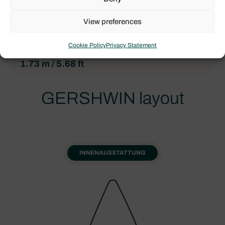
4.35 m / 14.27 ft
View preferences
Verdrängung
12,000.00 kg / 26,455.44 lbs
Cookie Policy
Privacy Statement
Tiefgang
1.73 m / 5.68 ft
GERSHWIN layout
INNENAUSSTATTUNG