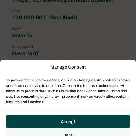
Preis
139.000,00 € ohne MwSt.
Marke
Bavaria
Bootsmodell
Bavaria 46
Architekt
Manage Consent
J&j Design
To provide the best experiences, we use technologies like cookies to store
Badezimmer
and/or access device information. Consenting to these technologies will
3
allow us to process data such as browsing behavior or unique IDs on this
site. Not consenting or withdrawing consent, may adversely affect certain
features and functions.
Abmessungen
Accept
Breite
Deny