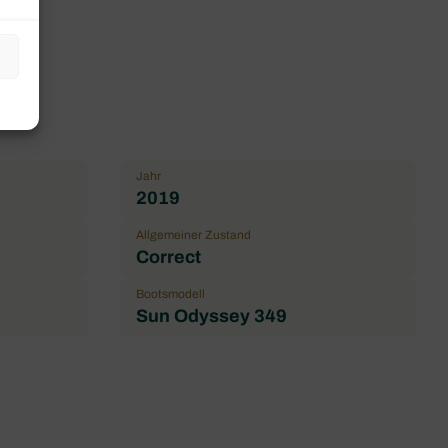
Jahr
2019
Allgemeiner Zustand
Correct
Bootsmodell
Sun Odyssey 349