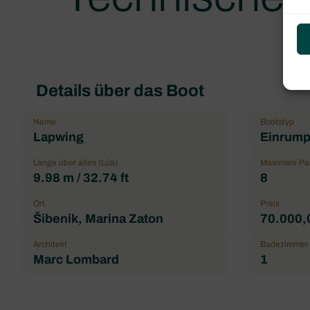
Details über das Boot
Name
Bootstyp
Lapwing
Einrump
Länge über alles (Lüa)
Maximale Pa
9.98 m / 32.74 ft
8
Ort
Preis
Šibenik, Marina Zaton
70.000,
Architekt
Badezimmer
Marc Lombard
1