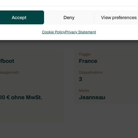
Accept
Deny
View preferences
Cookie Policy
Privacy Statement
Flagge
fboot
France
ssagierzahl
Doppelkabine
3
Marke
00 € ohne MwSt.
Jeanneau