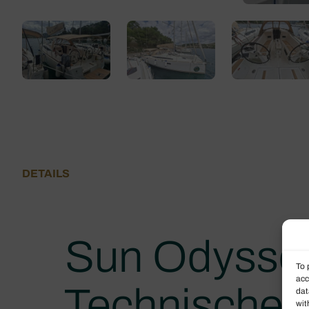
DETAILS
Sun Odysse
To 
acc
Technische 
dat
wit