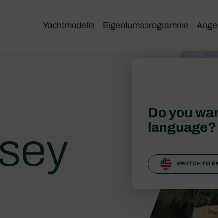
Yachtmodelle
Eigentumsprogramme
Ange
Do you wan
language?
sey
SWITCH TO E