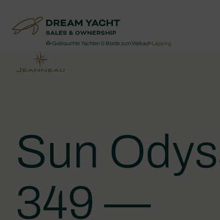
›
Gebrauchte Yachten & Boote zum Verkauf
›
Lapwing
Sun Odys
349 —