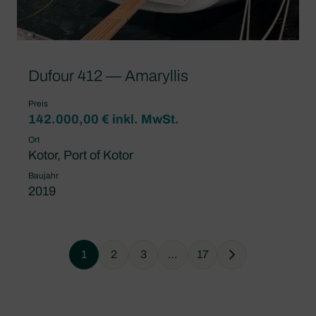
Dufour 412 — Amaryllis
Preis
142.000,00 € inkl. MwSt.
Ort
Kotor, Port of Kotor
Baujahr
2019
1
2
3
…
17
Next