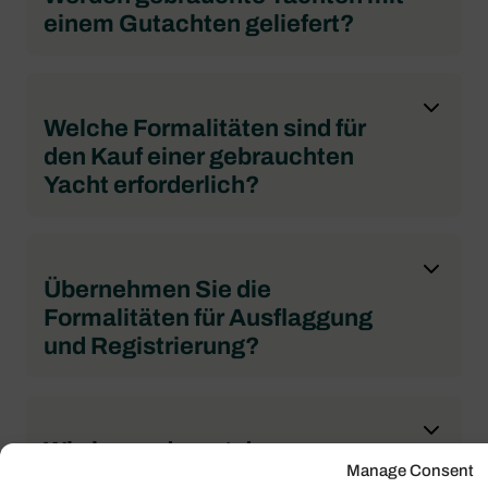
einem Gutachten geliefert?
Welche Formalitäten sind für
den Kauf einer gebrauchten
Yacht erforderlich?
Übernehmen Sie die
Formalitäten für Ausflaggung
und Registrierung?
Wie lange dauert der
Manage Consent
Kaufprozess in der Regel?