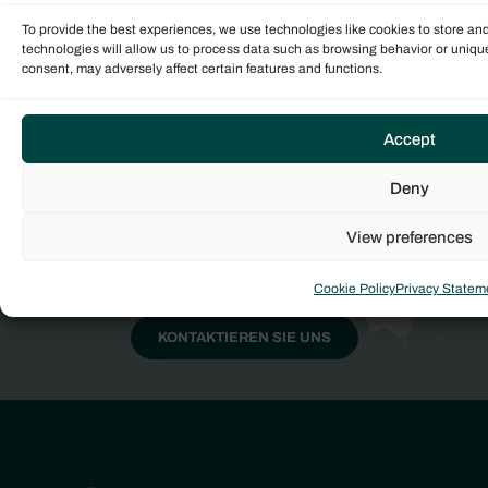
To provide the best experiences, we use technologies like cookies to store an
technologies will allow us to process data such as browsing behavior or unique
consent, may adversely affect certain features and functions.
Setzen Sie sich mit uns in
Verbindung
Accept
Deny
Unser globales Team von erfahrenen Maklern
steht bereit, um Sie durch den Kaufprozess der
View preferences
Yacht zu führen. Kontaktieren Sie uns noch heute,
um Ihre Reise zu beginnen!
Cookie Policy
Privacy Statem
KONTAKTIEREN SIE UNS