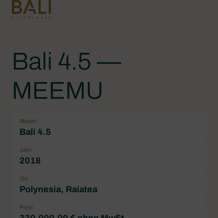
Bali 4.5 —
MEEMU
Model
Bali 4.5
Jahr
2018
Ort
Polynesia, Raiatea
Preis
330.000,00 € ohne MwSt.