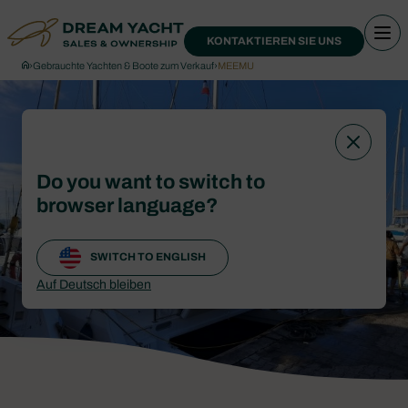
KONTAKTIEREN SIE UNS
›
Gebrauchte Yachten & Boote zum Verkauf
›
MEEMU
Do you want to switch to
browser language?
SWITCH TO ENGLISH
Auf Deutsch bleiben