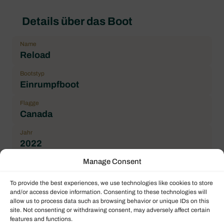
Details über das Boot
Name
Reload
Bootstyp
Einrumpfboot
Flagge
Canada
Jahr
2022
Manage Consent
Länge über alles (Lüa)
12.70 m / 41.67 ft
To provide the best experiences, we use technologies like cookies to store
Maximale Passagierzahl
and/or access device information. Consenting to these technologies will
allow us to process data such as browsing behavior or unique IDs on this
8
site. Not consenting or withdrawing consent, may adversely affect certain
features and functions.
Doppelkabine