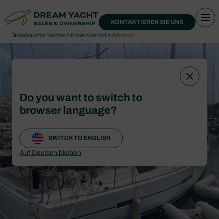
KONTAKTIEREN SIE UNS
›
Gebrauchte Yachten & Boote zum Verkauf
›
Reload
Do you want to switch to
browser language?
SWITCH TO ENGLISH
Auf Deutsch bleiben