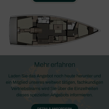
Mehr erfahren
Laden Sie das Angebot noch heute herunter und
ein Mitglied unseres weltweit tätigen, fachkundigen
Vertriebsteams wird Sie über die Einzelheiten
dieses speziellen Angebots informieren.
DETAILS ANFORDERN