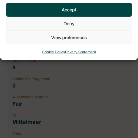
Jahr
Accept
2019
Deny
Länge über alles (Lüa)
11.74 m / 38.52 ft
View preferences
Maximale Passagierzahl
12
Cookie Policy
Privacy Statement
Doppelkabine
4
Kabine mit Etagenbett
0
Allgemeiner Zustand
Fair
Ort
Mittelmeer
Preis