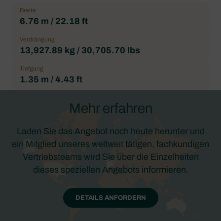
Breite
6.76 m / 22.18 ft
Verdrängung
13,927.89 kg / 30,705.70 lbs
Tiefgang
1.35 m / 4.43 ft
Mehr erfahren
Laden Sie das Angebot noch heute herunter und
ein Mitglied unseres weltweit tätigen, fachkundigen
Vertriebsteams wird Sie über die Einzelheiten
dieses speziellen Angebots informieren.
DETAILS ANFORDERN