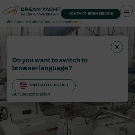
KONTAKTIEREN SIE UNS
›
Gebrauchte Yachten & Boote zum Verkauf
›
Santai
Do you want to switch to
browser language?
SWITCH TO ENGLISH
Auf Deutsch bleiben