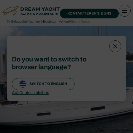
KONTAKTIEREN SIE UNS
›
Gebrauchte Yachten & Boote zum Verkauf
›
Sunny Mango
Do you want to switch to
browser language?
SWITCH TO ENGLISH
Auf Deutsch bleiben