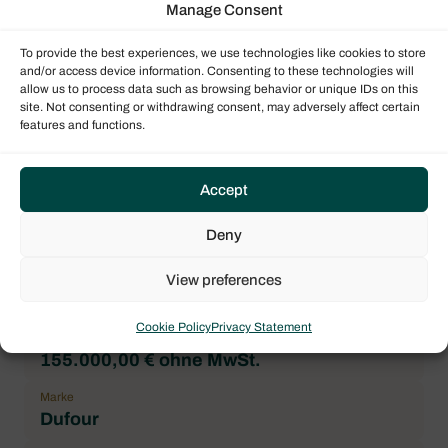
Manage Consent
Länge über alles (Lüa)
13.24 m / 43.44 ft
To provide the best experiences, we use technologies like cookies to store
and/or access device information. Consenting to these technologies will
Maximale Passagierzahl
allow us to process data such as browsing behavior or unique IDs on this
8
site. Not consenting or withdrawing consent, may adversely affect certain
features and functions.
Doppelkabine
4
Accept
Allgemeiner Zustand
Correct
Deny
Ort
St. Martin, Marina de L'Anse Marcel,
View preferences
Karibik
Cookie Policy
Privacy Statement
Preis
155.000,00 € ohne MwSt.
Marke
Dufour