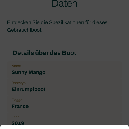
Daten
Entdecken Sie die Spezifikationen für dieses
Gebrauchtboot.
Details über das Boot
Name
Sunny Mango
Bootstyp
Einrumpfboot
Flagge
France
Jahr
2019