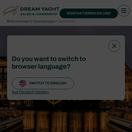
KONTAKTIEREN SIE UNS
›
Bootsmessen & Veranstaltungen
›
International …
Do you want to switch to
browser language?
SWITCH TO ENGLISH
Auf Deutsch bleiben