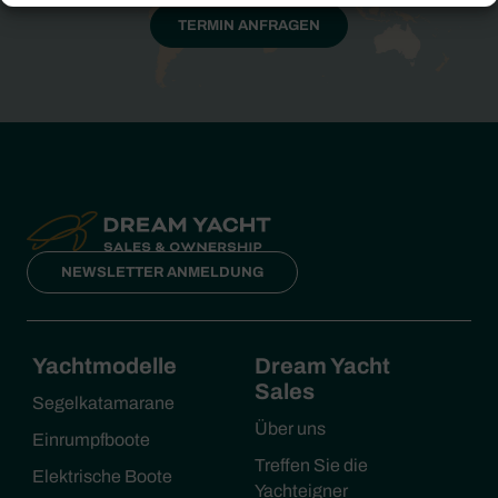
TERMIN ANFRAGEN
NEWSLETTER ANMELDUNG
Yachtmodelle
Dream Yacht
Sales
Segelkatamarane
Über uns
Einrumpfboote
Treffen Sie die
Elektrische Boote
Yachteigner