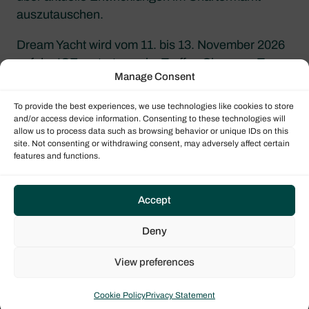
auszutauschen.
Dream Yacht wird vom 11. bis 13. November 2026
auf der ICE vertreten sein. Treffen Sie unser Team
Manage Consent
in Amsterdam, um über Branchentrends zu
sprechen, neue Kooperationsmöglichkeiten zu
To provide the best experiences, we use technologies like cookies to store
entdecken und sich mit einem der weltweit
and/or access device information. Consenting to these technologies will
allow us to process data such as browsing behavior or unique IDs on this
führenden Yachtcharter-Unternehmen
site. Not consenting or withdrawing consent, may adversely affect certain
auszutauschen.
features and functions.
Mehr erfahren
Accept
Fordern Sie noch heute weitere Informationen an
Deny
und ein Mitglied unseres weltweit tätigen,
View preferences
fachkundigen Vertriebsteams wird sich mit Ihnen in
Verbindung setzen.
Cookie Policy
Privacy Statement