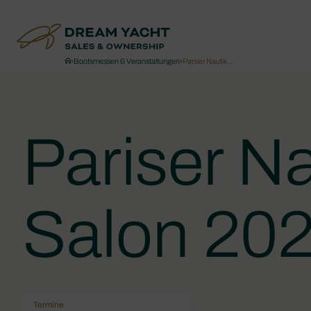
›
Bootsmessen & Veranstaltungen
›
Pariser Nautik…
Pariser Na
Salon 20
Termine