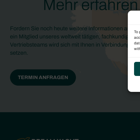
Mehr erfahren
Fordern Sie noch heute weitere Informationen an un
To 
ein Mitglied unseres weltweit tätigen, fachkundigen
acc
dat
Vertriebsteams wird sich mit Ihnen in Verbindung
wit
setzen.
TERMIN ANFRAGEN