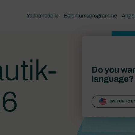
Yachtmodelle
Eigentumsprogramme
Ange
utik-
Do you wan
language?
26
SWITCH TO E