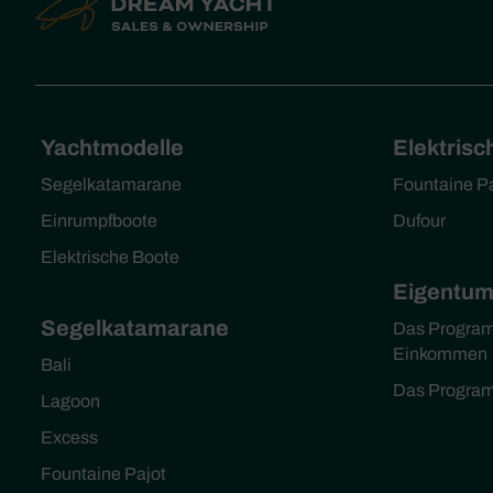
Yachtmodelle
Elektrisc
Segelkatamarane
Fountaine P
Einrumpfboote
Dufour
Elektrische Boote
Eigentu
Segelkatamarane
Das Program
Einkommen
Bali
Das Progra
Lagoon
Excess
Fountaine Pajot