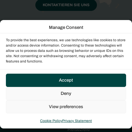
KONTAKTIEREN SIE UNS
Manage Consent
To provide the best experiences, we use technologies like cookies to store
and/or access device information. Consenting to these technologies will
allow us to process data such as browsing behavior or unique IDs on this
site. Not consenting or withdrawing consent, may adversely affect certain
features and functions.
NEWSLETTER ANMELDUNG
Accept
Yachtmodelle
Dream Yacht
Sales
Deny
Segelkatamarane
Über uns
Einrumpfboote
View preferences
Treffen Sie die
Elektrische Boote
Yachteigner
Cookie Policy
Privacy Statement
Reiseziele