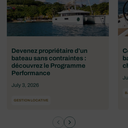
Devenez propriétaire d’un
C
bateau sans contraintes :
b
découvrez le Programme
c
Performance
Ju
July 3, 2026
B
GESTION LOCATIVE