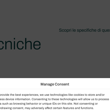
Scopri le specifiche di qu
cniche
5
Manage Consent
provide the best experiences, we use technologies like cookies to store and/or
ess device information. Consenting to these technologies will allow us to process
a such as browsing behavior or unique IDs on this site. Not consenting or
zione
Bandiera
hdrawing consent, may adversely affect certain features and functions.