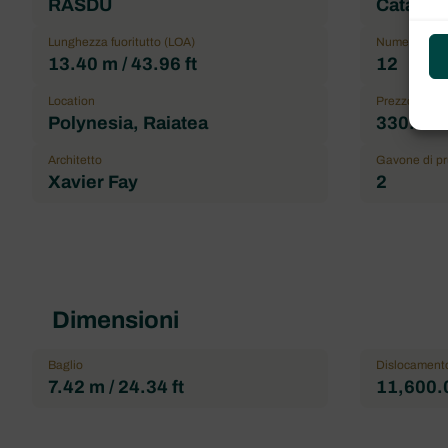
RASDU
Catamara
Lunghezza fuoritutto (LOA)
Numero mass
13.40 m / 43.96 ft
12
Location
Prezzo
Polynesia, Raiatea
330.000
Architetto
Gavone di p
Xavier Fay
2
Dimensioni
Baglio
Dislocament
7.42 m / 24.34 ft
11,600.0