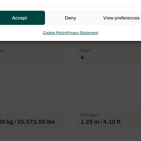
ni a vela
France
imo passeggeri
Cabina doppia
Accept
Deny
View preferences
4
Marchio
Cookie Policy
Privacy Statement
,00 € IVA esclusa
Bali
rua
Bagni
4
o
Pescaggio
0 kg / 25,573.59 lbs
1.25 m / 4.10 ft