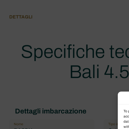
DETTAGLI
Specifiche te
Bali 4.
Dettagli imbarcazione
To 
acc
dat
Nome
Tipo imbarca
wit