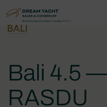
›
Yacht e Barche Usate in Vendita
›
RASDU
Bali 4.5 
RASDU