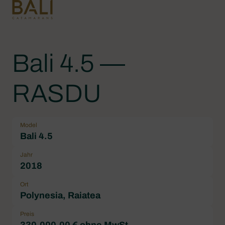
Bali 4.5 —
RASDU
Model
Bali 4.5
Jahr
2018
Ort
Polynesia, Raiatea
Preis
330.000,00 € ohne MwSt.