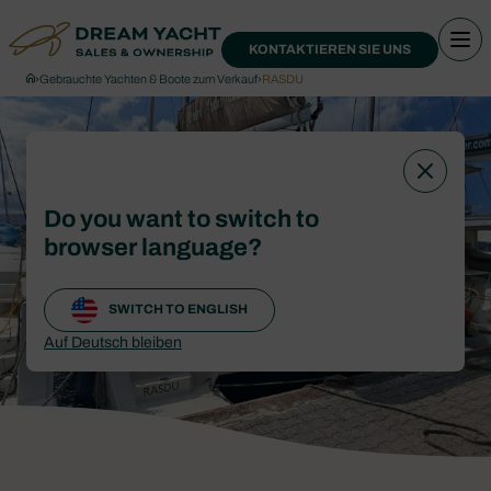
KONTAKTIEREN SIE UNS
›
Gebrauchte Yachten & Boote zum Verkauf
›
RASDU
Do you want to switch to
browser language?
SWITCH TO ENGLISH
Auf Deutsch bleiben