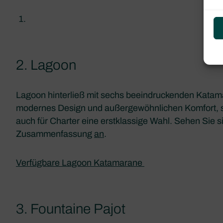
2. Lagoon
Lagoon hinterließ mit sechs beeindruckenden Katama
modernes Design und außergewöhnlichen Komfort, si
auch für Charter eine erstklassige Wahl. Sehen Sie s
Zusammenfassung
an
.
Verfügbare Lagoon Katamarane
3. Fountaine Pajot