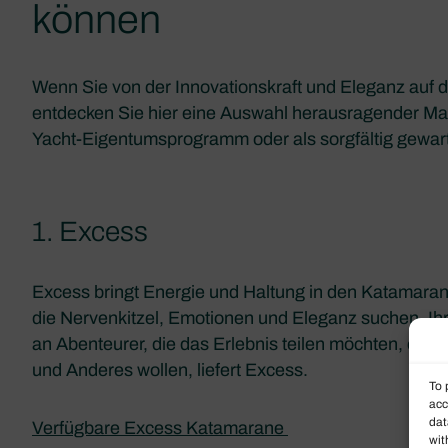
können
Wenn Sie von der Innovationskraft und Eleganz auf de
entdecken Sie hier eine Auswahl herausragender Mar
Yacht-Eigentumsprogramm oder als sorgfältig gewar
1. Excess
Excess bringt Energie und Haltung in den Katamaranm
die Nervenkitzel, Emotionen und Eleganz suchen. Ihre
an Abenteurer, die das Erlebnis teilen möchten, ohn
und Anderes wollen, liefert Excess.
To 
acc
dat
Verfügbare Excess Katamarane
wit