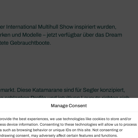
r International Multihull Show inspiriert wurden,
ken und Modelle – jetzt verfügbar über das Dream
tete Gebrauchtboote.
arkt. Diese Katamarane sind für Segler konzipiert,
 schlanken Profile und intuitiven Layouts richten sich
e auf Komfort zu verzichten. Wenn Sie etwas Mutiges
Manage Consent
provide the best experiences, we use technologies like cookies to store and/or
ess device information. Consenting to these technologies will allow us to process
a such as browsing behavior or unique IDs on this site. Not consenting or
hdrawing consent, may adversely affect certain features and functions.