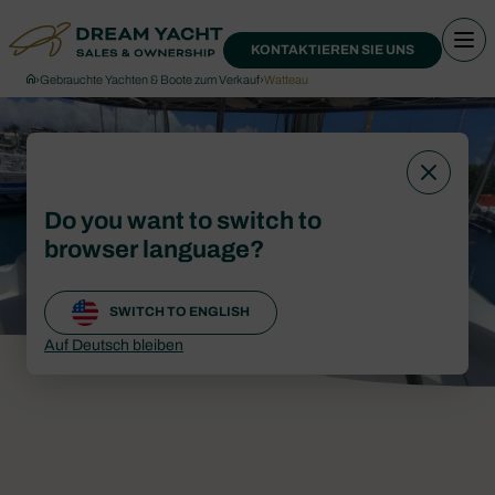
KONTAKTIEREN SIE UNS
›
Gebrauchte Yachten & Boote zum Verkauf
›
Watteau
Do you want to switch to
browser language?
SWITCH TO ENGLISH
Auf Deutsch bleiben