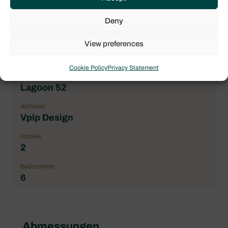
Preis
Deny
550.000,00 € ohne MwSt.
View preferences
Marke
Lagoon
Cookie Policy
Privacy Statement
Bootsmodell
Lagoon 52
Architekt
Vplp Design
Vorpiek
2
Badezimmer
6
Abmessungen