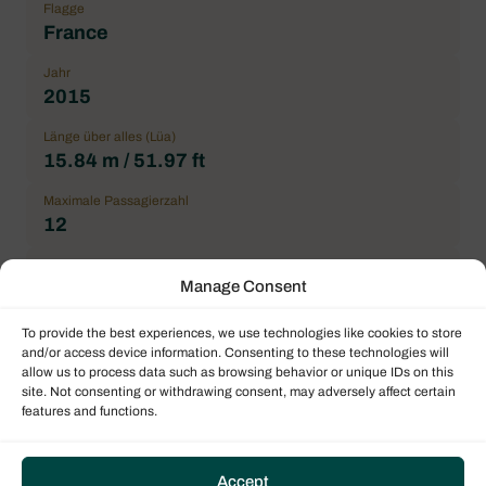
Flagge
France
Jahr
2015
Länge über alles (Lüa)
15.84 m / 51.97 ft
Maximale Passagierzahl
12
Doppelkabine
Manage Consent
5
Kabine mit Etagenbett
To provide the best experiences, we use technologies like cookies to store
1
and/or access device information. Consenting to these technologies will
allow us to process data such as browsing behavior or unique IDs on this
site. Not consenting or withdrawing consent, may adversely affect certain
Allgemeiner Zustand
features and functions.
Correct
Ort
Mittelmeer
Accept