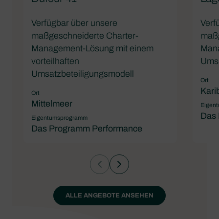
Verfügbar über unsere
Verf
maßgeschneiderte Charter-
maßg
Management-Lösung mit einem
Mana
vorteilhaften
Umsa
Umsatzbeteiligungsmodell
Ort
Kari
Ort
Mittelmeer
Eigen
Das 
Eigentumsprogramm
Das Programm Performance
ALLE ANGEBOTE ANSEHEN