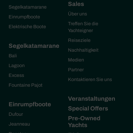
Sales
Segelkatamarane
Über uns
Einrumpfboote
Treffen Sie die
Elektrische Boote
Yachteigner
Reiseziele
Segelkatamarane
Nachhaltigkeit
Bali
Medien
Lagoon
Partner
Excess
Kontaktieren Sie uns
Fountaine Pajot
Veranstaltungen
Einrumpfboote
Special Offers
Dufour
Pre-Owned
Jeanneau
Yachts