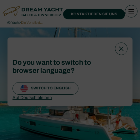
KONTAKTIEREN SIE UNS
›
Yacht
›
Die Vorteile d…
Do you want to switch to
browser language?
SWITCH TO ENGLISH
Auf Deutsch bleiben