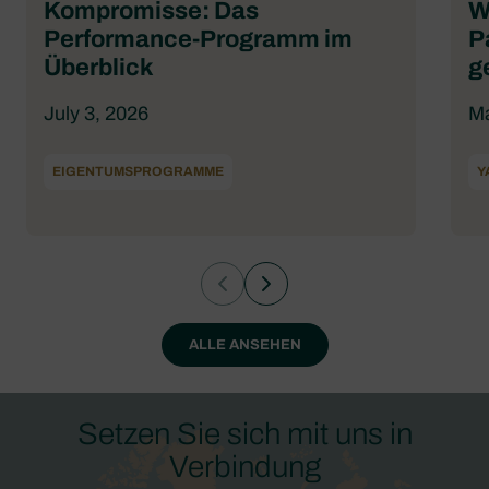
Kompromisse: Das
W
Performance-Programm im
P
Überblick
g
July 3, 2026
Ma
EIGENTUMSPROGRAMME
Y
ALLE ANSEHEN
Setzen Sie sich mit uns in
Verbindung