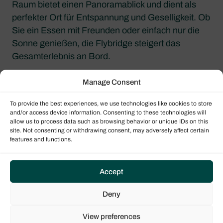
Raum bietet einen Panoramablick und dient als
perfekter Ort für Entspannung und Geselligkeit. Ob
Sie ein Essen mit Freunden oder einfach nur die
Sonne genießen, die Flybridge steigert das
Gesamterlebnis an Bord.
Manage Consent
Finanzielle Vorteile: Hohe Nachfrage
aufgrund niedrigerer Charterkosten
To provide the best experiences, we use technologies like cookies to store
and/or access device information. Consenting to these technologies will
Als „kleine“ 4-Kabinen-Boote sind die Lagoon 42
allow us to process data such as browsing behavior or unique IDs on this
site. Not consenting or withdrawing consent, may adversely affect certain
und die Bali 4.4 bei Charterern sehr gefragt. Diese
features and functions.
Katamarane können bis zu 8 Gäste beherbergen,
was sie zu einer attraktiven Option für größere
Gruppen macht, die ein kostengünstiges
Accept
Segelerlebnis suchen. Im Vergleich zu größeren
Deny
48-Fuß-Katamaranen sind die Lagoon 42 und die
Bali 4.4 zu relativ niedrigen Charterkosten zu
View preferences