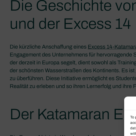
Die Geschichte von
und der Excess 14
Die kürzliche Anschaffung eines
Excess 14-Katamar
Engagement des Unternehmens für hervorragende S
der derzeit in Europa segelt, dient sowohl als Trainin
der schönsten Wasserstraßen des Kontinents. Es ist 
zu überführen. Diese Initiative ermöglicht es Studen
Realität zu erleben und so ihren Lernerfolg und ihr
Der Katamaran Ex
To 
acc
dat
wit