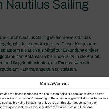
 Nautilus Sailing
ans
durch Nautilus Sailing ist ein Beweis für das
egelausbildung und Abenteuer. Dieser Katamaran,
gsplattform als auch als Mittel zur Erkundung einiger
geplant, den Katamaran bis Ende 2024 in die Karibik
ten und Segelenthusiasten, die Excess 14 in der
e Freude am Katamaransegeln zu steigern.
Manage Consent
cess 14
provide the best experiences, we use technologies like cookies to store and/or
ess device information. Consenting to these technologies will allow us to process
a such as browsing behavior or unique IDs on this site. Not consenting or
hdrawing consent, may adversely affect certain features and functions.