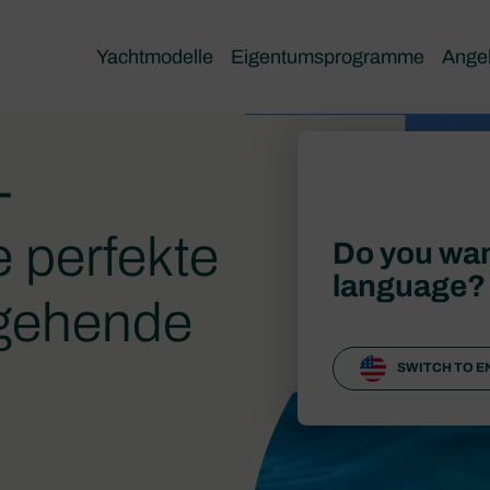
Yachtmodelle
Eigentumsprogramme
Ange
-
e perfekte
Do you wan
language?
ngehende
SWITCH TO E