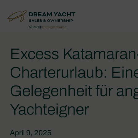
›
Yacht
›
Excess Katamar…
Excess Katamaran
Charterurlaub: Ein
Gelegenheit für a
Yachteigner
April 9, 2025