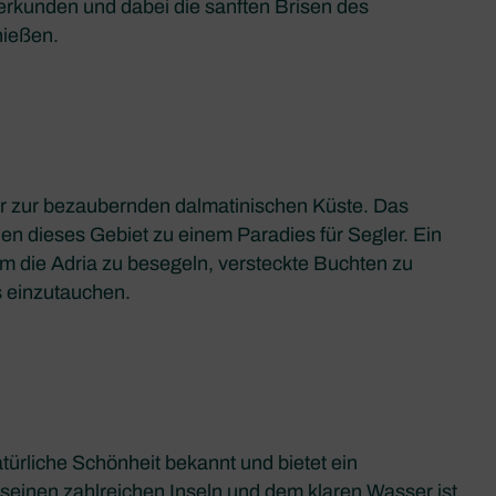
erkunden und dabei die sanften Brisen des
nießen.
Tor zur bezaubernden dalmatinischen Küste. Das
en dieses Gebiet zu einem Paradies für Segler. Ein
 um die Adria zu besegeln, versteckte Buchten zu
s einzutauchen.
natürliche Schönheit bekannt und bietet ein
t seinen zahlreichen Inseln und dem klaren Wasser ist