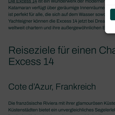
Die Excess 14
ist ein Wunderwerk der modernen Naut
Katamaran verfügt über geräumige Innenräume, sch
ist perfekt für alle, die sich auf dem Wasser sowohl 
Yachteigner können die Excess 14 jetzt bei Dream Ya
weltweit chartern und ihre außergewöhnlichen Eigen
Reiseziele für einen Cha
Excess 14
Cote d’Azur, Frankreich
Die französische Riviera mit ihrer glamourösen Kü
Küstenstädten bietet ein unvergleichliches Segelerl